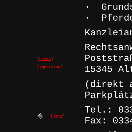
· Grunds
· Pf
Kanzleia
Rechtsan
Poststra
[Links]
15345 Al
[Impressum]
(direkt 
Parkplät
Tel.: 03
[home]
Fax: 033