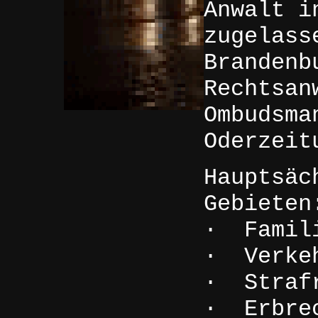
Anwalt i
zugelass
Brandenb
Rechtsan
Ombudsma
Oderzeit
Hauptsäc
Gebieten
· Famil
· Verke
· Straf
· Erbre