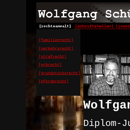
[familienrecht]
[verkehrsrecht]
[strafrecht]
[erbrecht]
[grundstücksrecht]
[pferderecht]
Wolfga
Diplom-J